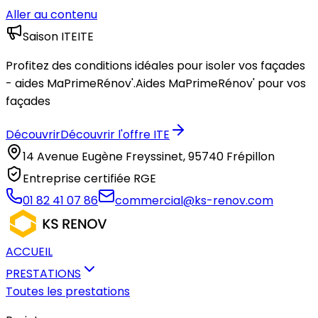
Aller au contenu
Saison ITE
ITE
Profitez des conditions idéales pour isoler vos façades
- aides MaPrimeRénov'.
Aides MaPrimeRénov' pour vos
façades
Découvrir
Découvrir l'offre ITE
14 Avenue Eugène Freyssinet, 95740 Frépillon
Entreprise certifiée RGE
01 82 41 07 86
commercial@ks-renov.com
ACCUEIL
PRESTATIONS
Toutes les prestations