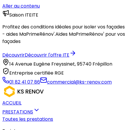
Aller au contenu
Saison ITE
ITE
Profitez des conditions idéales pour isoler vos façades
- aides MaPrimeRénov'.
Aides MaPrimeRénov' pour vos
façades
Découvrir
Découvrir l'offre ITE
14 Avenue Eugène Freyssinet, 95740 Frépillon
Entreprise certifiée RGE
01 82 41 07 86
commercial@ks-renov.com
ACCUEIL
PRESTATIONS
Toutes les prestations