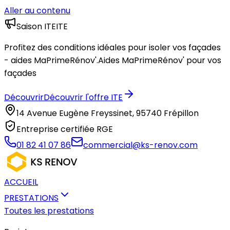
Aller au contenu
Saison ITE
ITE
Profitez des conditions idéales pour isoler vos façades
- aides MaPrimeRénov'.
Aides MaPrimeRénov' pour vos
façades
Découvrir
Découvrir l'offre ITE
14 Avenue Eugène Freyssinet, 95740 Frépillon
Entreprise certifiée RGE
01 82 41 07 86
commercial@ks-renov.com
ACCUEIL
PRESTATIONS
Toutes les prestations