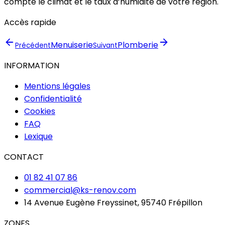
compte le climat et le taux d’humidité de votre région.
Accès rapide
Menuiserie
Plomberie
Précédent
Suivant
INFORMATION
Mentions légales
Confidentialité
Cookies
FAQ
Lexique
CONTACT
01 82 41 07 86
commercial@ks-renov.com
14 Avenue Eugène Freyssinet, 95740 Frépillon
ZONES