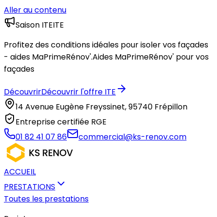
Aller au contenu
Saison ITE
ITE
Profitez des conditions idéales pour isoler vos façades
- aides MaPrimeRénov'.
Aides MaPrimeRénov' pour vos
façades
Découvrir
Découvrir l'offre ITE
14 Avenue Eugène Freyssinet, 95740 Frépillon
Entreprise certifiée RGE
01 82 41 07 86
commercial@ks-renov.com
ACCUEIL
PRESTATIONS
Toutes les prestations